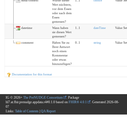
meal-context
Wurde dieser
1..1
choice
Value Se
Wert nüchtern,
vor dem Essen
oder nach dem
Essen
gemessen?
datetime
Wann haben
1..1
dateTime
Value Set
sie diesen Wert
gemessen?
comment
Haben Sie zu
0..1
string
Value Set
Ihrer Antwort
noch einen
Kommentar
oder etwas
hinzuzufügen?
Documentation for this format
IG © 2026+
The PreNUDGE Consortium
. Package
hl7.at.fhir.prenudge.appdata.r4#0.1.0 based on
FHIR® 4.0.1
. Generated
2026-08-
07
Links:
Table of Contents
|
QA Report