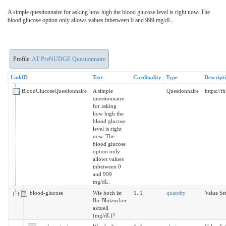
A simple questionnaire for asking how high the blood glucose level is right now. The
blood glucose option only allows values inbetween 0 and 999 mg/dL.
Profile:
AT PreNUDGE Questionnaire
LinkID
Text
Cardinality
Type
Descript
BloodGlucoseQuestionnaire
A simple
Questionnaire
https://
questionnaire
for asking
how high the
blood glucose
level is right
now. The
blood glucose
option only
allows values
inbetween 0
and 999
mg/dL.
blood-glucose
Wie hoch ist
1..1
quantity
Value Set
Ihr Blutzucker
aktuell
(mg/dL)?