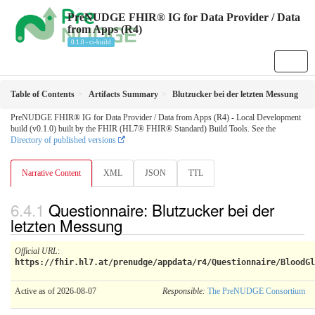
PreNUDGE FHIR® IG for Data Provider / Data
from Apps (R4)
0.1.0 - ci-build
Table of Contents
Artifacts Summary
Blutzucker bei der letzten Messung
PreNUDGE FHIR® IG for Data Provider / Data from Apps (R4) - Local Development
build (v0.1.0) built by the FHIR (HL7® FHIR® Standard) Build Tools. See the
Directory of published versions
Narrative Content
XML
JSON
TTL
Questionnaire: Blutzucker bei der
letzten Messung
Official URL
:
https://fhir.hl7.at/prenudge/appdata/r4/Questionnaire/BloodGl
Active as of 2026-08-07
Responsible:
The PreNUDGE Consortium