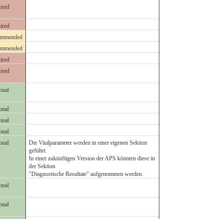
ired
ired
ommended
ommended
ired
ired
onal
onal
onal
onal
onal
Die Vitalparameter werden in einer eigenen Sektion
geführt.
In einer zukünftigen Version der APS könnten diese in
der Sektion
"Diagnostische Resultate" aufgenommen werden.
onal
onal