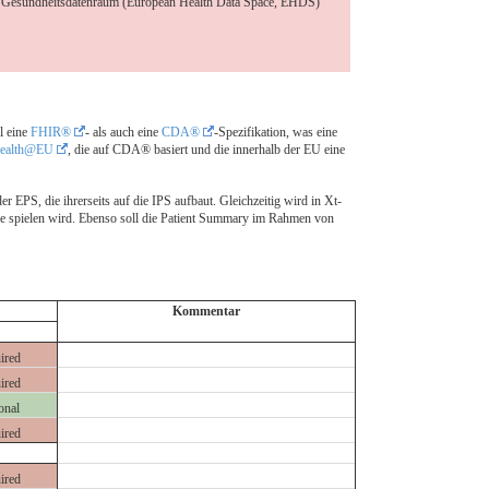
n Gesundheitsdatenraum (European Health Data Space, EHDS)
l eine
FHIR®
- als auch eine
CDA®
-Spezifikation, was eine
Health@EU
, die auf CDA® basiert und die innerhalb der EU eine
PS, die ihrerseits auf die IPS aufbaut. Gleichzeitig wird in Xt-
le spielen wird. Ebenso soll die Patient Summary im Rahmen von
Kommentar
ired
ired
onal
ired
ired