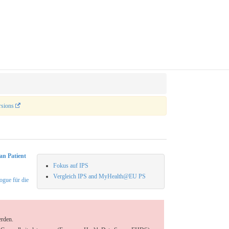
rsions
an Patient
Fokus auf IPS
Vergleich IPS and MyHealth@EU PS
gue für die
erden.