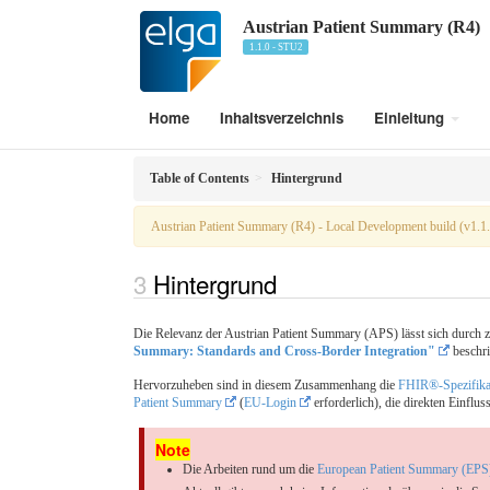
Austrian Patient Summary (R4)
1.1.0 - STU2
Home
Inhaltsverzeichnis
Einleitung
Table of Contents
Hintergrund
Austrian Patient Summary (R4) - Local Development build (v1.1
Hintergrund
Die Relevanz der Austrian Patient Summary (APS) lässt sich durch za
Summary: Standards and Cross-Border Integration"
beschri
Hervorzuheben sind in diesem Zusammenhang die
FHIR®-Spezifikat
Patient Summary
(
EU-Login
erforderlich), die direkten Einflus
Die Arbeiten rund um die
European Patient Summary (EP