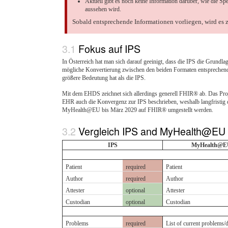
Aktuell gibt es noch keine Information darüber, wie di
aussehen wird.
Sobald entsprechende Informationen vorliegen, wird es 
Fokus auf IPS
In Österreich hat man sich darauf geeinigt, dass die IPS die Grundlag
mögliche Konvertierung zwischen den beiden Formaten entsprechend e
größere Bedeutung hat als die IPS.
Mit dem EHDS zeichnet sich allerdings generell FHIR® ab. Das Proje
EHR auch die Konvergenz zur IPS beschrieben, weshalb langfristig 
MyHealth@EU bis März 2029 auf FHIR® umgestellt werden.
Vergleich IPS and MyHealth@EU
IPS
MyHealth@EU
Patient
required
Patient
Author
required
Author
Attester
optional
Attester
Custodian
optional
Custodian
Problems
required
List of current problems/