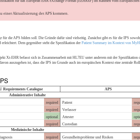
e Spezifikation für das European EHR eXchange Format (EEHRxF) im Rahmen vom Europäische
zu einer Aktualisierung der APS kommen.
e für die APS bilden soll. Die Gründe dafür sind vielseitig. Zunächst gibt es für die IPS sowoh
rleichtert. Dem gegenüber steht die Spezifikation der
Patient Summary im Kontext von My
kt Xt-EHR befasst sich in Zusammenarbeit mit HL7EU unter anderem mit der Spezifikation der E
davon auszugehen ist, dass die IPS im Grunde auch im europäischen Kontext eine zentrale Rol
 PS
 Requirements Catalogue
APS
Administrative Inhalte
required
Patient
requ
required
Verfasser
requ
optional
Attester
opti
required
Custodian
requ
Medizinische Inhalte
diagnosis
required
Gesundheitsprobleme und Risiken
requ