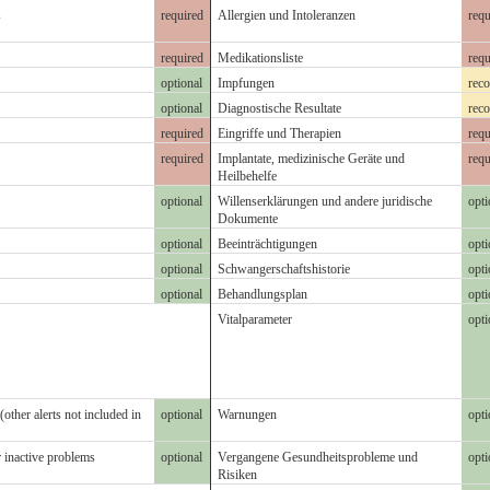
s
required
Allergien und Intoleranzen
requ
required
Medikationsliste
requ
optional
Impfungen
rec
optional
Diagnostische Resultate
rec
required
Eingriffe und Therapien
requ
required
Implantate, medizinische Geräte und
requ
Heilbehelfe
optional
Willenserklärungen und andere juridische
opti
Dokumente
optional
Beeinträchtigungen
opti
optional
Schwangerschaftshistorie
opti
optional
Behandlungsplan
opti
Vitalparameter
opti
(other alerts not included in
optional
Warnungen
opti
r inactive problems
optional
Vergangene Gesundheitsprobleme und
opti
Risiken