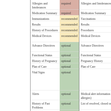
Allergies and
required
Allergies and Intolerance
Intolerances
Medication Summary
required
Medication Summary
Immunizations
recommended
Vaccinations
Results
recommended
Results
History of Procedures
recommended
Procedures
Medical Devices
recommended
Medical Devices
Advance Directives
optional
Advance Directives
Functional Status
optional
Functional Status
History of Pregnancy
optional
Pregnancy History
Plan of Care
optional
Plan of Care
Vital Signs
optional
Alerts
optional
Medical alert information 
allergies)
History of Past
optional
List of resolved, closed o
Problems