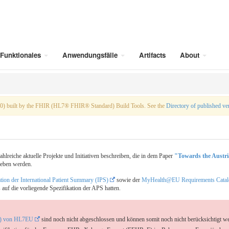
Funktionales
Anwendungsfälle
Artifacts
About
.0) built by the FHIR (HL7® FHIR® Standard) Build Tools. See the
Directory of published ve
hlreiche aktuelle Projekte und Initiativen beschreiben, die in dem Paper
"Towards the Austri
eben werden.
ion der International Patient Summary (IPS)
sowie der
MyHealth@EU Requirements Catalo
s auf die vorliegende Spezifikation der APS hatten.
S) von HL7EU
sind noch nicht abgeschlossen und können somit noch nicht berücksichtigt w