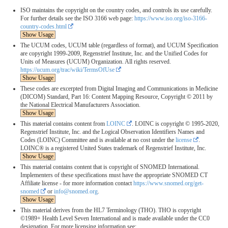
ISO maintains the copyright on the country codes, and controls its use carefully.
For further details see the ISO 3166 web page:
https://www.iso.org/iso-3166-
country-codes.html
Show Usage
The UCUM codes, UCUM table (regardless of format), and UCUM Specification
are copyright 1999-2009, Regenstrief Institute, Inc. and the Unified Codes for
Units of Measures (UCUM) Organization. All rights reserved.
https://ucum.org/trac/wiki/TermsOfUse
Show Usage
These codes are excerpted from Digital Imaging and Communications in Medicine
(DICOM) Standard, Part 16: Content Mapping Resource, Copyright © 2011 by
the National Electrical Manufacturers Association.
Show Usage
This material contains content from
LOINC
. LOINC is copyright © 1995-2020,
Regenstrief Institute, Inc. and the Logical Observation Identifiers Names and
Codes (LOINC) Committee and is available at no cost under the
license
.
LOINC® is a registered United States trademark of Regenstrief Institute, Inc.
Show Usage
This material contains content that is copyright of SNOMED International.
Implementers of these specifications must have the appropriate SNOMED CT
Affiliate license - for more information contact
https://www.snomed.org/get-
snomed
or
info@snomed.org
.
Show Usage
This material derives from the HL7 Terminology (THO). THO is copyright
©1989+ Health Level Seven International and is made available under the CC0
designation. For more licensing information see: