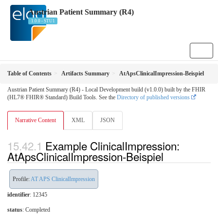
Austrian Patient Summary (R4)
1.0.0 - STU1
Table of Contents
Artifacts Summary
AtApsClinicalImpression-Beispiel
Austrian Patient Summary (R4) - Local Development build (v1.0.0) built by the FHIR
(HL7® FHIR® Standard) Build Tools. See the
Directory of published versions
Narrative Content
XML
JSON
Example ClinicalImpression:
AtApsClinicalImpression-Beispiel
Profile:
AT APS ClinicalImpression
identifier
: 12345
status
: Completed