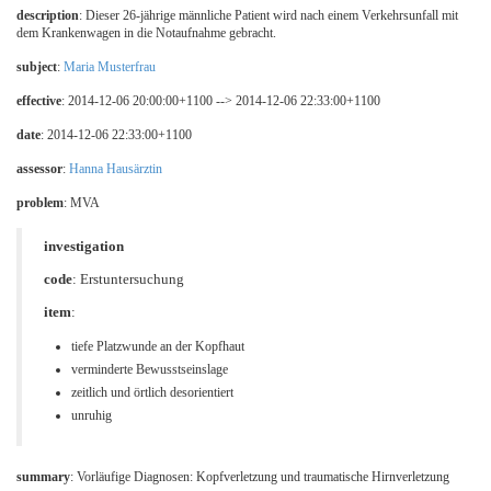
description
: Dieser 26-jährige männliche Patient wird nach einem Verkehrsunfall mit
dem Krankenwagen in die Notaufnahme gebracht.
subject
:
Maria Musterfrau
effective
: 2014-12-06 20:00:00+1100 --> 2014-12-06 22:33:00+1100
date
: 2014-12-06 22:33:00+1100
assessor
:
Hanna Hausärztin
problem
: MVA
investigation
code
:
Erstuntersuchung
item
:
tiefe Platzwunde an der Kopfhaut
verminderte Bewusstseinslage
zeitlich und örtlich desorientiert
unruhig
summary
: Vorläufige Diagnosen: Kopfverletzung und traumatische Hirnverletzung