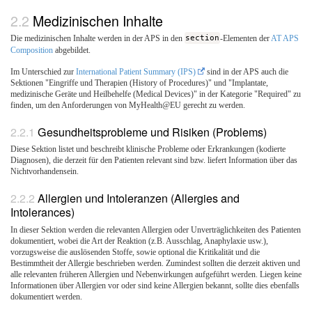
Medizinischen Inhalte
Die medizinischen Inhalte werden in der APS in den
section
-Elementen der
AT APS
Composition
abgebildet.
Im Unterschied zur
International Patient Summary (IPS)
sind in der APS auch die
Sektionen "Eingriffe und Therapien (History of Procedures)" und "Implantate,
medizinische Geräte und Heilbehelfe (Medical Devices)" in der Kategorie "Required" zu
finden, um den Anforderungen von MyHealth@EU gerecht zu werden.
Gesundheitsprobleme und Risiken (Problems)
Diese Sektion listet und beschreibt klinische Probleme oder Erkrankungen (kodierte
Diagnosen), die derzeit für den Patienten relevant sind bzw. liefert Information über das
Nichtvorhandensein.
Allergien und Intoleranzen (Allergies and
Intolerances)
In dieser Sektion werden die relevanten Allergien oder Unverträglichkeiten des Patienten
dokumentiert, wobei die Art der Reaktion (z.B. Ausschlag, Anaphylaxie usw.),
vorzugsweise die auslösenden Stoffe, sowie optional die Kritikalität und die
Bestimmtheit der Allergie beschrieben werden. Zumindest sollten die derzeit aktiven und
alle relevanten früheren Allergien und Nebenwirkungen aufgeführt werden. Liegen keine
Informationen über Allergien vor oder sind keine Allergien bekannt, sollte dies ebenfalls
dokumentiert werden.