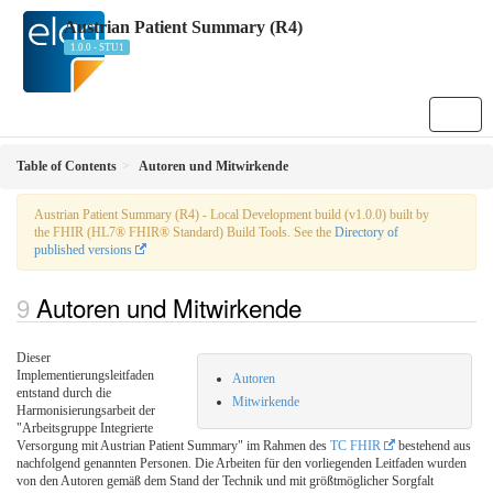
Austrian Patient Summary (R4)
1.0.0 - STU1
Table of Contents
Autoren und Mitwirkende
Austrian Patient Summary (R4) - Local Development build (v1.0.0) built by
the FHIR (HL7® FHIR® Standard) Build Tools. See the
Directory of
published versions
Autoren und Mitwirkende
Dieser
Implementierungsleitfaden
Autoren
entstand durch die
Mitwirkende
Harmonisierungsarbeit der
"Arbeitsgruppe Integrierte
Versorgung mit Austrian Patient Summary" im Rahmen des
TC FHIR
bestehend aus
nachfolgend genannten Personen. Die Arbeiten für den vorliegenden Leitfaden wurden
von den Autoren gemäß dem Stand der Technik und mit größtmöglicher Sorgfalt