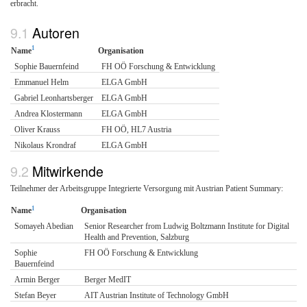
erbracht.
Autoren
1
Name
Organisation
Sophie Bauernfeind
FH OÖ Forschung & Entwicklung
Emmanuel Helm
ELGA GmbH
Gabriel Leonhartsberger
ELGA GmbH
Andrea Klostermann
ELGA GmbH
Oliver Krauss
FH OÖ, HL7 Austria
Nikolaus Krondraf
ELGA GmbH
Mitwirkende
Teilnehmer der Arbeitsgruppe Integrierte Versorgung mit Austrian Patient Summary:
1
Name
Organisation
Somayeh Abedian
Senior Researcher from Ludwig Boltzmann Institute for Digital
Health and Prevention, Salzburg
Sophie
FH OÖ Forschung & Entwicklung
Bauernfeind
Armin Berger
Berger MedIT
Stefan Beyer
AIT Austrian Institute of Technology GmbH