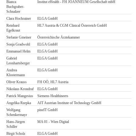
Bianca
Institut eHealth - FH JOANNEUM Gesellschaft mbH
Buchgraber-
Schnalzer
Clara Hochrainer
ELGA GmbH
Reinhard
HL7 Austria & CGM Clinical Österreich GmbH
Egelkraut
Stefanie Gmeiner
Österreichische Ärztekammer
Sonja Gradwohl
ELGA GmbH
Emmanuel Helm
ELGA GmbH
Gabriel
ELGA GmbH
Leonhartsberger
Andrea
ELGA GmbH
Klostermann
Oliver Krauss
FH OÖ, HL7 Austria
Nikolaus Krondraf
ELGA GmbH
Patrick Mangesius
Siemens Healthineers
Angelika Rzepka
AIT Austrian Institute of Technology GmbH
Wolfgang
pineIT GmbH
Schenkermayr
Hans-Jürgen
MA 01 - Wien Digital
Schiller
Birgit Scholz
ELGA GmbH