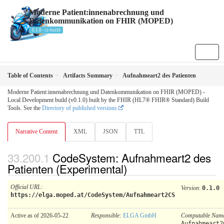
Moderne Patient:innenabrechnung und
Datenkommunikation on FHIR (MOPED)
0.1.0 - ci-build
Table of Contents
Artifacts Summary
Aufnahmeart2 des Patienten
Moderne Patient:innenabrechnung und Datenkommunikation on FHIR (MOPED) -
Local Development build (v0.1.0) built by the FHIR (HL7® FHIR® Standard) Build
Tools. See the
Directory of published versions
Narrative Content
XML
JSON
TTL
CodeSystem: Aufnahmeart2 des
Patienten (Experimental)
Official URL
:
Version
:
0.1.0
https://elga.moped.at/CodeSystem/Aufnahmeart2CS
Active as of 2026-05-22
Responsible:
ELGA GmbH
Computable Nam
Aufnahmeart2