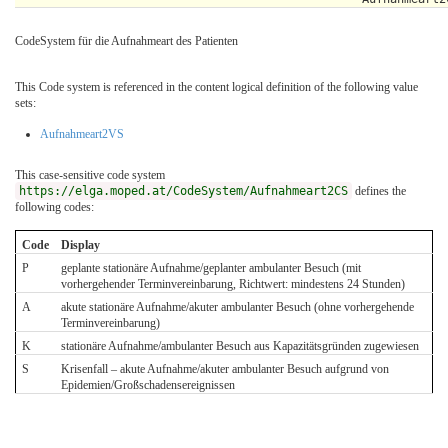
CodeSystem für die Aufnahmeart des Patienten
This Code system is referenced in the content logical definition of the following value
sets:
Aufnahmeart2VS
This case-sensitive code system
https://elga.moped.at/CodeSystem/Aufnahmeart2CS
defines the
following codes:
Code
Display
P
geplante stationäre Aufnahme/geplanter ambulanter Besuch (mit
vorhergehender Terminvereinbarung, Richtwert: mindestens 24 Stunden)
A
akute stationäre Aufnahme/akuter ambulanter Besuch (ohne vorhergehende
Terminvereinbarung)
K
stationäre Aufnahme/ambulanter Besuch aus Kapazitätsgründen zugewiesen
S
Krisenfall – akute Aufnahme/akuter ambulanter Besuch aufgrund von
Epidemien/Großschadensereignissen