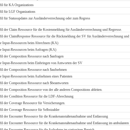
l für KA Organizations
l für LGF Organizations
 für Statusupdates zur Ausländerverrechnung oder zum Regress
 der Claim Ressource für die Kostenmeldung für Ausländerverrechnung und Regresse.
l der ClaimResponse Ressource für die Rückmeldung der SV für Ausländerverrechnung und 
ie Input-Ressourcen beim Abrechnen (KA)
ie Input-Ressourcen beim Anfragen (KA)
l der Composition Ressource nach $anfragen
ie Input-Ressourcen beim Einbringen von Antworten der SV
l der Composition Ressource nach $aufnehmen
ie Input-Ressourcen beim Aufnehmen eines Patienten
l der Composition Ressource nach $beantworten
 der Composition Ressource von der alle anderen Compositions ableiten.
l der Condition Ressource für die LDF-Abrechnung
 der Coverage Ressource für Versicherungen.
 der Coverage Ressource für Selbstzahler
 der Encounter Ressource für die Krankenanstaltenaufnahme und Entlassung
 der Encounter Ressource für die Krankenanstaltenaufnahme und Entlassung im ambulanten 
 der Encounter Ressource für die Aufnahme im stationären Bereich