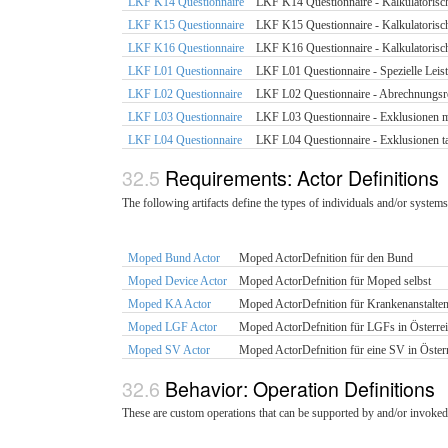
LKF K14 Questionnaire
LKF K14 Questionnaire - Kalkulatorisch
LKF K15 Questionnaire
LKF K15 Questionnaire - Kalkulatorisc
LKF K16 Questionnaire
LKF K16 Questionnaire - Kalkulatoris
LKF L01 Questionnaire
LKF L01 Questionnaire - Spezielle Leis
LKF L02 Questionnaire
LKF L02 Questionnaire - Abrechnungsre
LKF L03 Questionnaire
LKF L03 Questionnaire - Exklusionen m
LKF L04 Questionnaire
LKF L04 Questionnaire - Exklusionen ta
Requirements: Actor Definitions
The following artifacts define the types of individuals and/or systems 
Moped Bund Actor
Moped ActorDefnition für den Bund
Moped Device Actor
Moped ActorDefnition für Moped selbst
Moped KA Actor
Moped ActorDefnition für Krankenanstalten
Moped LGF Actor
Moped ActorDefnition für LGFs in Österre
Moped SV Actor
Moped ActorDefnition für eine SV in Öster
Behavior: Operation Definitions
These are custom operations that can be supported by and/or invoked