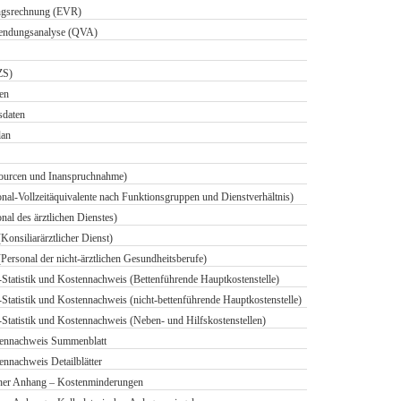
lungsrechnung (EVR)
wendungsanalyse (QVA)
ZS)
en
sdaten
lan
sourcen und Inanspruchnahme)
nal-Vollzeitäquivalente nach Funktionsgruppen und Dienstverhältnis)
nal des ärztlichen Dienstes)
onsiliarärztlicher Dienst)
ersonal der nicht-ärztlichen Gesundheitsberufe)
Statistik und Kostennachweis (Bettenführende Hauptkostenstelle)
Statistik und Kostennachweis (nicht-bettenführende Hauptkostenstelle)
Statistik und Kostennachweis (Neben- und Hilfskostenstellen)
ennachweis Summenblatt
nachweis Detailblätter
cher Anhang – Kostenminderungen