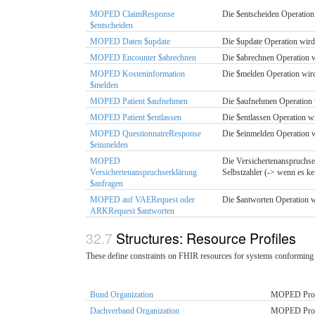
MOPED ClaimResponse
Die $entscheiden Operation
$entscheiden
MOPED Daten $update
Die $update Operation wird
MOPED Encounter $abrechnen
Die $abrechnen Operation w
MOPED Kosteninformation
Die $melden Operation wird
$melden
MOPED Patient $aufnehmen
Die $aufnehmen Operation w
MOPED Patient $entlassen
Die $entlassen Operation w
MOPED QuestionnaireResponse
Die $einmelden Operation w
$einmelden
MOPED
Die Versichertenanspruchse
Versichertenanspruchserklärung
Selbstzahler (-> wenn es ke
$anfragen
MOPED auf VAERequest oder
Die $antworten Operation w
ARKRequest $antworten
Structures: Resource Profiles
These define constraints on FHIR resources for systems conforming 
Bund Organization
MOPED Profi
Dachverband Organization
MOPED Profi