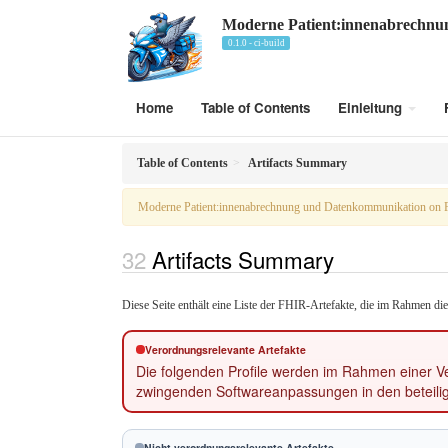
Moderne Patient:innenabrechn
0.1.0 - ci-build
Home
Table of Contents
Einleitung
Table of Contents
Artifacts Summary
Moderne Patient:innenabrechnung und Datenkommunikation on 
Artifacts Summary
Diese Seite enthält eine Liste der FHIR-Artefakte, die im Rahmen di
Verordnungsrelevante Artefakte
Die folgenden Profile werden im Rahmen einer Ve
zwingenden Softwareanpassungen in den beteilig
Nicht verordnungsrelevante Artefakte