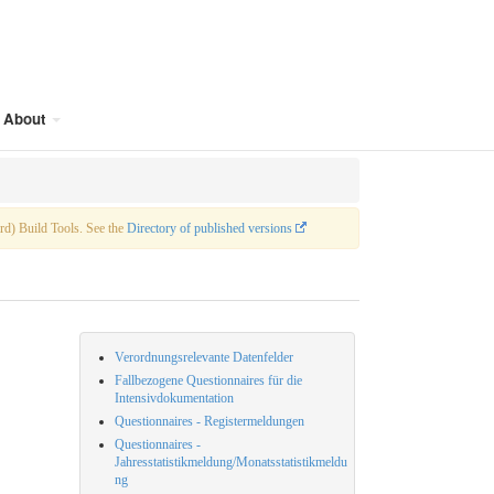
About
) Build Tools. See the
Directory of published versions
Verordnungsrelevante Datenfelder
Fallbezogene Questionnaires für die
Intensivdokumentation
Questionnaires - Registermeldungen
Questionnaires -
Jahresstatistikmeldung/Monatsstatistikmeldu
ng