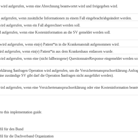
 wird aufgerufen, wenn eine Abrechnung beantwortet wird und freigegeben wird.
 aufgerufen, wenn zusätzliche Informationen zu einem Fall eingebracht/abgeändert werden.
ird aufgerufen, wenn ein Fall abgerechnet werden soll.
 aufgerufen, wenn eine Kosteninformation an die SV gemeldet werden soll.
ird aufgerufen, wenn ein(e) Patient*in in die Krankenanstalt aufgenommen wird.
ird aufgerufen, wenn ein(e) Patient*in aus dem Krankenhaus entlassen wurde.
ird aufgerufen, wenn eine (nicht fallbezogene) QuestionnaireResponse eingemeldet werden sol
rklärung $anfragen Operation wird aufgerufen, um die Versichertenanspruchserklärung-Anfrage 
ine zuständige SV gibt darf die Operation $anfragen nicht ausgeführt werden).
ird aufgerufen, wenn eine Versichertenanspruchserklärung oder eine Kosteninformation beant
to this implementation guide.
l für den Bund
l für die Dachverband Organization