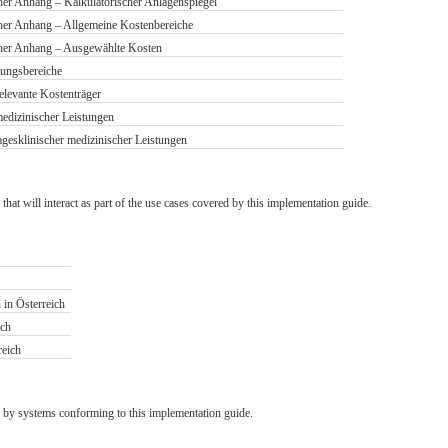
er Anhang – Kalkulatorischer Anlagenspiegel
her Anhang – Allgemeine Kostenbereiche
cher Anhang – Ausgewählte Kosten
tungsbereiche
levante Kostenträger
edizinischer Leistungen
gesklinischer medizinischer Leistungen
that will interact as part of the use cases covered by this implementation guide.
 in Österreich
ich
reich
 by systems conforming to this implementation guide.