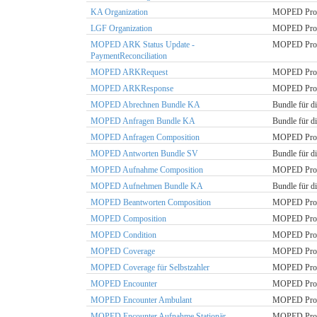
KA Organization
MOPED Profi
LGF Organization
MOPED Profi
MOPED ARK Status Update -
MOPED Profil
PaymentReconciliation
MOPED ARKRequest
MOPED Profil
MOPED ARKResponse
MOPED Profi
MOPED Abrechnen Bundle KA
Bundle für d
MOPED Anfragen Bundle KA
Bundle für d
MOPED Anfragen Composition
MOPED Profi
MOPED Antworten Bundle SV
Bundle für d
MOPED Aufnahme Composition
MOPED Profi
MOPED Aufnehmen Bundle KA
Bundle für d
MOPED Beantworten Composition
MOPED Profi
MOPED Composition
MOPED Profil
MOPED Condition
MOPED Profi
MOPED Coverage
MOPED Profil
MOPED Coverage für Selbstzahler
MOPED Profil
MOPED Encounter
MOPED Profil
MOPED Encounter Ambulant
MOPED Profil
MOPED Encounter Aufnahme Stationär
MOPED Profil