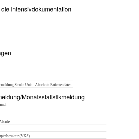
 die Intensivdokumentation
ngen
rmeldung Stroke Unit – Abschnitt Patientendaten
kmeldung/Monatsstatistikmeldung
Bund.
-Abrufe
pitalstruktur (VKS)