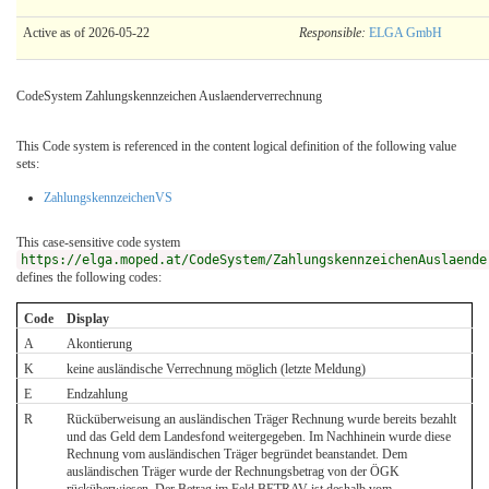
Active as of 2026-05-22
Responsible:
ELGA GmbH
CodeSystem Zahlungskennzeichen Auslaenderverrechnung
This Code system is referenced in the content logical definition of the following value
sets:
ZahlungskennzeichenVS
This case-sensitive code system
https://elga.moped.at/CodeSystem/ZahlungskennzeichenAuslaende
defines the following codes:
Code
Display
A
Akontierung
K
keine ausländische Verrechnung möglich (letzte Meldung)
E
Endzahlung
R
Rücküberweisung an ausländischen Träger Rechnung wurde bereits bezahlt
und das Geld dem Landesfond weitergegeben. Im Nachhinein wurde diese
Rechnung vom ausländischen Träger begründet beanstandet. Dem
ausländischen Träger wurde der Rechnungsbetrag von der ÖGK