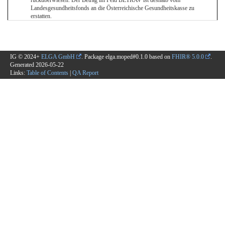
rücküberwiesen. Der Betrag im Feld BETRAV ist deshalb vom
Landesgesundheitsfonds an die Österreichische Gesundheitskasse zu
erstatten.
IG © 2024+
ELGA GmbH
. Package elga.moped#0.1.0 based on
FHIR® 5.0.0
.
Generated
2026-05-22
Links:
Table of Contents
|
QA Report