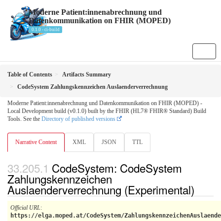
Moderne Patient:innenabrechnung und
Datenkommunikation on FHIR (MOPED)
0.1.0 - ci-build
Table of Contents
Artifacts Summary
CodeSystem Zahlungskennzeichen Auslaenderverrechnung
Moderne Patient:innenabrechnung und Datenkommunikation on FHIR (MOPED) -
Local Development build (v0.1.0) built by the FHIR (HL7® FHIR® Standard) Build
Tools. See the
Directory of published versions
Narrative Content
XML
JSON
TTL
CodeSystem: CodeSystem
Zahlungskennzeichen
Auslaenderverrechnung (Experimental)
Official URL
:
https://elga.moped.at/CodeSystem/ZahlungskennzeichenAuslaende