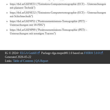
https://tbd.at/LKF#E51 ("Emissions-Computertomographie (ECT) – Untersuchungen
mit planarer Technik")
https://tbd.at/LKF#E52 ("Emissions-Computertomographie (ECT) – Untersuchungen
mit Schichttechnik")
https://tbd.at/LKF#P51 ("Positronenemissions-Tomographie (PET) –
Untersuchungen mit 18-FDG")
https://tbd.at/LKF#P99 ("Positronenemissions-Tomographie (PET) –
Untersuchungen mit sonstigen Tracern")
IG © 2024+
ELGA GmbH
. Package elga.moped#0.1.0 based on
FHIR® 5.0.0
.
Generated
2026-05-22
Links:
Table of Contents
|
QA Report