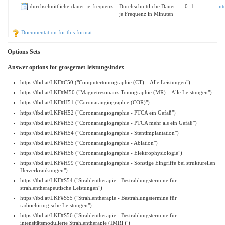
durchschnittliche-dauer-je-frequenz
Durchschnittliche Dauer
0..1
int
je Frequenz in Minuten
Documentation for this format
Options Sets
Answer options for grosgeraet-leistungsindex
https://tbd.at/LKF#C50 ("Computertomographie (CT) – Alle Leistungen")
https://tbd.at/LKF#M50 ("Magnetresonanz-Tomographie (MR) – Alle Leistungen")
https://tbd.at/LKF#H51 ("Coronarangiographie (COR)")
https://tbd.at/LKF#H52 ("Coronarangiographie - PTCA ein Gefäß")
https://tbd.at/LKF#H53 ("Coronarangiographie - PTCA mehr als ein Gefäß")
https://tbd.at/LKF#H54 ("Coronarangiographie - Stentimplantation")
https://tbd.at/LKF#H55 ("Coronarangiographie - Ablation")
https://tbd.at/LKF#H56 ("Coronarangiographie - Elektrophysiologie")
https://tbd.at/LKF#H99 ("Coronarangiographie - Sonstige Eingriffe bei strukturellen
Herzerkrankungen")
https://tbd.at/LKF#S54 ("Strahlentherapie - Bestrahlungstermine für
strahlentherapeutische Leistungen")
https://tbd.at/LKF#S55 ("Strahlentherapie - Bestrahlungstermine für
radiochirurgische Leistungen")
https://tbd.at/LKF#S56 ("Strahlentherapie - Bestrahlungstermine für
intensitätsmodulierte Strahlentherapie (IMRT)")