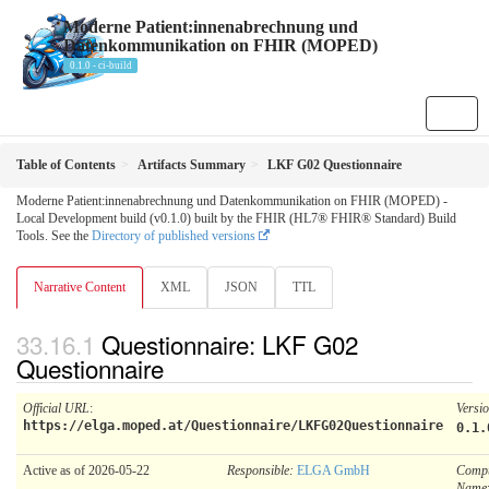
Moderne Patient:innenabrechnung und
Datenkommunikation on FHIR (MOPED)
0.1.0 - ci-build
Table of Contents
Artifacts Summary
LKF G02 Questionnaire
Moderne Patient:innenabrechnung und Datenkommunikation on FHIR (MOPED) -
Local Development build (v0.1.0) built by the FHIR (HL7® FHIR® Standard) Build
Tools. See the
Directory of published versions
Narrative Content
XML
JSON
TTL
Questionnaire: LKF G02
Questionnaire
Official URL
:
Versi
https://elga.moped.at/Questionnaire/LKFG02Questionnaire
0.1.
Active as of 2026-05-22
Responsible:
ELGA GmbH
Compu
Name