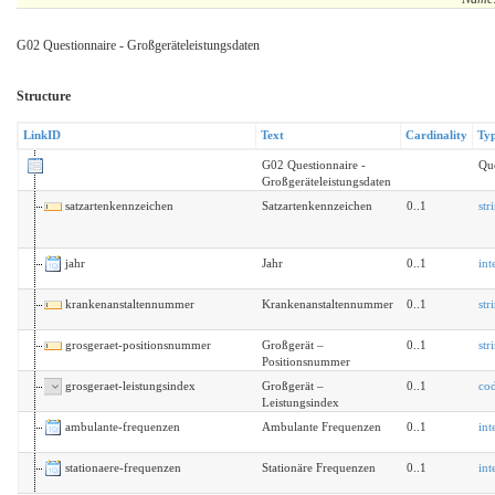
G02 Questionnaire - Großgeräteleistungsdaten
Structure
LinkID
Text
Cardinality
Ty
G02 Questionnaire -
Que
Großgeräteleistungsdaten
satzartenkennzeichen
Satzartenkennzeichen
0..1
str
jahr
Jahr
0..1
int
krankenanstaltennummer
Krankenanstaltennummer
0..1
str
grosgeraet-positionsnummer
Großgerät –
0..1
str
Positionsnummer
grosgeraet-leistungsindex
Großgerät –
0..1
co
Leistungsindex
ambulante-frequenzen
Ambulante Frequenzen
0..1
int
stationaere-frequenzen
Stationäre Frequenzen
0..1
int