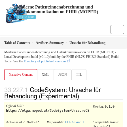
Moderne Patient:innenabrechnung und
Datenkommunikation on FHIR (MOPED)
0.1.0 - ci-build
Table of Contents
Artifacts Summary
Ursache für Behandlung
Moderne Patient:innenabrechnung und Datenkommunikation on FHIR (MOPED) -
Local Development build (v0.1.0) built by the FHIR (HL7® FHIR® Standard) Build
Tools. See the
Directory of published versions
Narrative Content
XML
JSON
TTL
CodeSystem: Ursache für
Behandlung (Experimental)
Official URL
:
Version
:
0.1.0
https://elga.moped.at/CodeSystem/UrsacheCS
Active as of 2026-05-22
Responsible:
ELGA GmbH
Computable Name
:
UrsacheCS