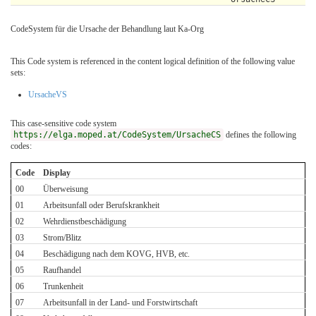
CodeSystem für die Ursache der Behandlung laut Ka-Org
This Code system is referenced in the content logical definition of the following value
sets:
UrsacheVS
This case-sensitive code system
https://elga.moped.at/CodeSystem/UrsacheCS
defines the following
codes:
Code
Display
00
Überweisung
01
Arbeitsunfall oder Berufskrankheit
02
Wehrdienstbeschädigung
03
Strom/Blitz
04
Beschädigung nach dem KOVG, HVB, etc.
05
Raufhandel
06
Trunkenheit
07
Arbeitsunfall in der Land- und Forstwirtschaft