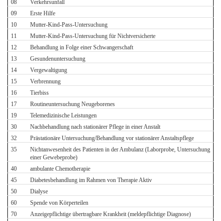
08
Verkehrsunfall
09
Erste Hilfe
10
Mutter-Kind-Pass-Untersuchung
11
Mutter-Kind-Pass-Untersuchung für Nichtversicherte
12
Behandlung in Folge einer Schwangerschaft
13
Gesundenuntersuchung
14
Vergewaltigung
15
Verbrennung
16
Tierbiss
17
Routineuntersuchung Neugeborenes
19
Telemedizinische Leistungen
30
Nachbehandlung nach stationärer Pflege in einer Anstalt
32
Prästationäre Untersuchung/Behandlung vor stationärer Anstaltspflege
35
Nichtanwesenheit des Patienten in der Ambulanz (Laborprobe, Untersuchung
einer Gewebeprobe)
40
ambulante Chemotherapie
45
Diabetesbehandlung im Rahmen von Therapie Aktiv
50
Dialyse
60
Spende von Körperteilen
70
Anzeigepflichtige übertragbare Krankheit (meldepflichtige Diagnose)