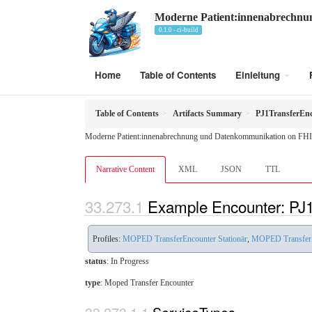
Moderne Patient:innenabrechn
0.1.0 - ci-build
Home
Table of Contents
Einleitung
Table of Contents
Artifacts Summary
PJ1TransferEn
Moderne Patient:innenabrechnung und Datenkommunikation on FHI
Narrative Content
XML
JSON
TTL
Example Encounter: PJ
Profiles:
MOPED TransferEncounter Stationär
,
MOPED Transfer
status
: In Progress
type
:
Moped Transfer Encounter