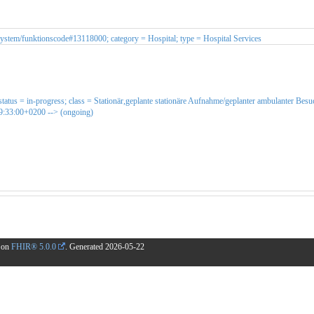
kf-system/funktionscode#13118000; category = Hospital; type = Hospital Services
 status = in-progress; class = Stationär,geplante stationäre Aufnahme/geplanter ambulanter Be
19:33:00+0200 --> (ongoing)
d on
FHIR® 5.0.0
. Generated
2026-05-22