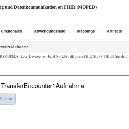
ung und Datenkommunikation on FHIR (MOPED)
Funktionales
Anwendungsfälle
Mappings
Artifacts
counter1Aufnahme
R (MOPED) - Local Development build (v0.1.0) built by the FHIR (HL7® FHIR® Standard) B
1TransferEncounter1Aufnahme
Encounter