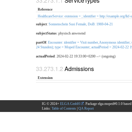
ServiceTypes
Reference
HealthcareService: extension = ; identifier = http://example.org/l
subject
:
Sonnenschein Susi Female, DoB: 1969-04-21
subjectStatus
:
physisch anwesend
partOf
:
Encounter: identifier = Visit number,Anonymous identifier;
24 Stunden); type = Moped Encounter; actualPeriod = 2024-02-22 
actualPeriod
: 2024-02-22 19:33:00+0200 --> (ongoing)
Admissions
Extension
IG © 2024+
ELGA GmbH
. Package elga.moped#0.1.0 base
Links:
Table of Contents
|
QA Report