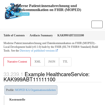
Moderne Patient:innenabrechnung und
Datenkommunikation on FHIR (MOPED)
0.1.0 - ci-build
Table of Contents
Artifacts Summary
KAK999ABT11111100
Moderne Patient:innenabrechnung und Datenkommunikation on FHIR (MOPED) -
Local Development build (v0.1.0) built by the FHIR (HL7® FHIR® Standard) Build
Tools. See the
Directory of published versions
Narrative Content
XML
JSON
TTL
Example HealthcareService:
KAK999ABT11111100
Profile:
MOPED KA Organisationseinheiten
Kostenstelle