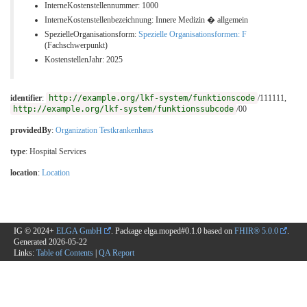
InterneKostenstellennummer: 1000
InterneKostenstellenbezeichnung: Innere Medizin � allgemein
SpezielleOrganisationsform:
Spezielle Organisationsformen: F
(Fachschwerpunkt)
KostenstellenJahr: 2025
identifier
:
http://example.org/lkf-system/funktionscode
/111111,
http://example.org/lkf-system/funktionssubcode
/00
providedBy
:
Organization Testkrankenhaus
type
:
Hospital Services
location
:
Location
IG © 2024+
ELGA GmbH
. Package elga.moped#0.1.0 based on
FHIR® 5.0.0
.
Generated
2026-05-22
Links:
Table of Contents
|
QA Report