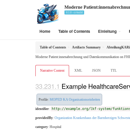
Moderne Patient:innenabrechn
0.1.0 - ci-build
Home
Table of Contents
Einleitung
Table of Contents
Artifacts Summary
AbteilungKARi
Moderne Patient:innenabrechnung und Datenkommunikation on FHI
Narrative Content
XML
JSON
TTL
Example HealthcareServ
Profile:
MOPED KA Organisationseinheiten
identifier
:
http://example.org/lkf-system/funktion
providedBy
:
Organization Krankenhaus der Barmherzigen Schweste
category
:
Hospital