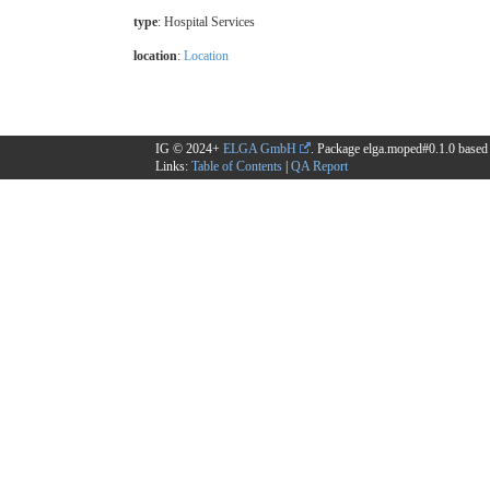
type
:
Hospital Services
location
:
Location
IG © 2024+
ELGA GmbH
. Package elga.moped#0.1.0 base
Links:
Table of Contents
|
QA Report