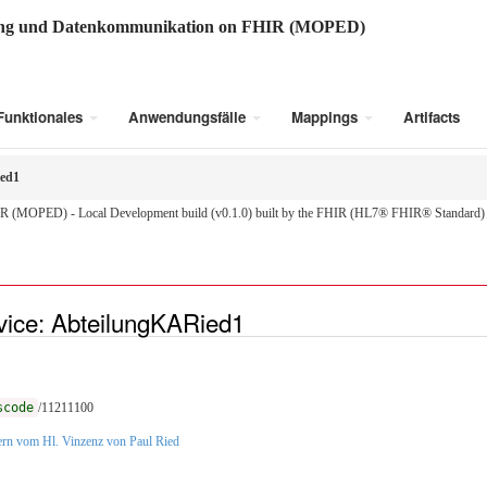
ung und Datenkommunikation on FHIR (MOPED)
Funktionales
Anwendungsfälle
Mappings
Artifacts
ed1
R (MOPED) - Local Development build (v0.1.0) built by the FHIR (HL7® FHIR® Standard) B
ice: AbteilungKARied1
scode
/11211100
rn vom Hl. Vinzenz von Paul Ried