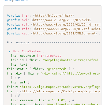
Raw ttl
|
Download
@prefix
fhir
:
<
http://hl7.org/fhir/
>
.
@prefix
owl
:
<
http://www.w3.org/2002/07/owl#
>
.
@prefix
rdf
:
<
http://www.w3.org/1999/02/22-rdf-synta
@prefix
rdfs
:
<
http://www.w3.org/2000/01/rdf-schema#
@prefix
xsd
:
<
http://www.w3.org/2001/XMLSchema#
>
.
# - resource ---------------------------------------
a
fhir
:
CodeSystem
;
fhir
:
nodeRole
fhir
:
treeRoot
;
fhir
:
id
[
fhir
:
v
"VerpflegskostenBeitragsbefreiung
fhir
:
text
[
fhir
:
status
[
fhir
:
v
"generated"
]
;
fhir
:
div
[
fhir
:
v
"<div xmlns=\"http://www.w3.org/19
]
;
# 
fhir
:
url
[
fhir
:
v
"https://elga.moped.at/CodeSystem/Verpflegsko
fhir
:
l
<
https://elga.moped.at/CodeSystem/Verpflegsko
]
;
# 
fhir
:
version
[
fhir
:
v
"0.1.0"
]
;
# 
fhir
:
name
[
fhir
:
v
"VerpflegskostenBeitragsbefreiu