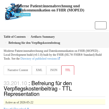
Moderne Patient:innenabrechnung und
Datenkommunikation on FHIR (MOPED)
0.1.0 - ci-build
Table of Contents
Artifacts Summary
Befreiung für den Verpflegskostenbeitrag
Moderne Patient:innenabrechnung und Datenkommunikation on FHIR (MOPED) -
Local Development build (v0.1.0) built by the FHIR (HL7® FHIR® Standard) Build
Tools. See the
Directory of published versions
Narrative Content
XML
JSON
TTL
: Befreiung für den
Verpflegskostenbeitrag - TTL
Representation
Active as of 2026-05-22