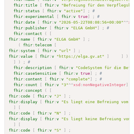
fhir
:
title
[
fhir
:
v
"Befreiung für den Verpflegsko
fhir
:
status
[
fhir
:
v
"active"
]
;
# 
fhir
:
experimental
[
fhir
:
v
true
]
;
# 
fhir
:
date
[
fhir
:
v
"2026-05-22T08:08:56+00:00"
^^
xs
fhir
:
publisher
[
fhir
:
v
"ELGA GmbH"
]
;
# 
fhir
:
contact
(
[
fhir
:
name
[
fhir
:
v
"ELGA GmbH"
]
;
(
fhir
:
telecom
[
fhir
:
system
[
fhir
:
v
"url"
]
;
fhir
:
value
[
fhir
:
v
"https://elga.gv.at"
]
]
)
]
)
;
# 
fhir
:
description
[
fhir
:
v
"CodeSystem für die Befr
fhir
:
caseSensitive
[
fhir
:
v
true
]
;
# 
fhir
:
content
[
fhir
:
v
"complete"
]
;
# 
fhir
:
count
[
fhir
:
v
"3"
^^
xsd
:
nonNegativeInteger
]
;
fhir
:
concept
(
[
fhir
:
code
[
fhir
:
v
"J"
]
;
fhir
:
display
[
fhir
:
v
"Es liegt eine Befreiung vom V
]
[
fhir
:
code
[
fhir
:
v
"N"
]
;
fhir
:
display
[
fhir
:
v
"Es liegt keine Befreiung vom 
]
[
fhir
:
code
[
fhir
:
v
"S"
]
;